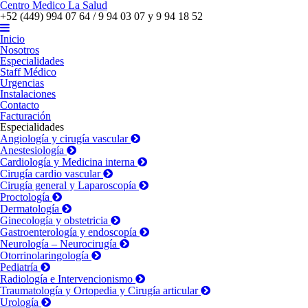
Centro Medico La Salud
+52 (449) 994 07 64 / 9 94 03 07 y 9 94 18 52
Inicio
Nosotros
Especialidades
Staff Médico
Urgencias
Instalaciones
Contacto
Facturación
Especialidades
Angiología y cirugía vascular
Anestesiología
Cardiología y Medicina interna
Cirugía cardio vascular
Cirugía general y Laparoscopía
Proctología
Dermatología
Ginecología y obstetricia
Gastroenterología y endoscopía
Neurología – Neurocirugía
Otorrinolaringología
Pediatría
Radiología e Intervencionismo
Traumatología y Ortopedia y Cirugía articular
Urología