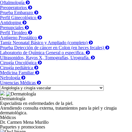
Oftalmología
Preoperatorios
Prueba Embarazo
Perfil Ginecológico
Antidoping
Prenupciales
Perfil Tiroideo
Antígeno Prostático
Tamiz Neonatal Básico y Ampliado (completo)
Prueba Detección de cáncer en Colon (en heces fecales)
Laboratorio de Química General o especifica.
Ultrasonidos, Rayos X, Tomografías, Urografía.
Cirugía Oncológica
Cirugía pediátrica
Medicina Familiar
Nefrología
Urgencias Médicas
Dermatología
Especialista en enfermedades de la piel.
Atendiendo consulta externa, tratamientos para la piel y cirugia
dermatológica.
Médicos
Dr. Carmen Mena Murillo
Paquetes y promociones