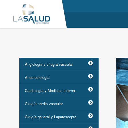
Angiología y cirugía vascular
Anestesiología
Cardiología y Medicina interna
Cirugía cardio vascular
Cirugía general y Laparoscopía