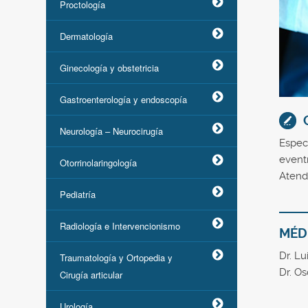
Proctología
Dermatología
Ginecología y obstetricia
Gastroenterología y endoscopía
Neurología – Neurocirugía
Especi
event
Otorrinolaringología
Atendi
Pediatría
Radiología e Intervencionismo
MÉD
Dr. Lu
Traumatología y Ortopedia y
Dr. O
Cirugía articular
Urología