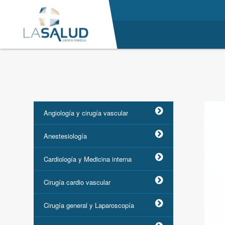
Angiología y cirugía vascular
Anestesiología
Cardiología y Medicina interna
Cirugía cardio vascular
Cirugía general y Laparoscopía