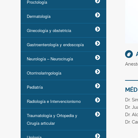
Proctología
Dermatología
Ginecología y obstetricia
Gastroenterología y endoscopía
Neurología – Neurocirugía
Aneste
Otorrinolaringología
Pediatría
MÉD
Dr. S
Radiología e Intervencionismo
Dr. Ju
Dr. Al
Traumatología y Ortopedia y
Dr. C
Cirugía articular
Urología