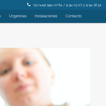
+52 (449) 994 07 64 / 9 94 03 07 y 9 94 18 52
o
Urgencias
Instalaciones
Contacto